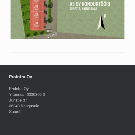
Proinfra Oy
Proinfra Oy
Y-tunnus: 2339366-0
Junatie 37
36240 Kangasala
Suomi