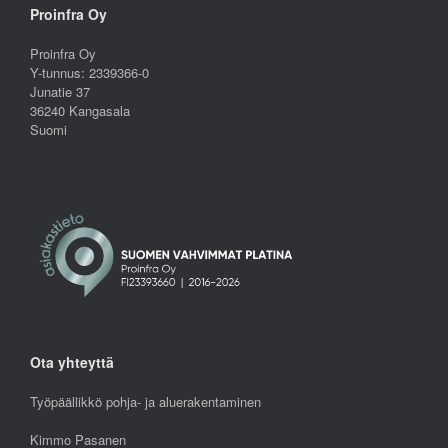
Proinfra Oy
Proinfra Oy
Y-tunnus: 2339366-0
Junatie 37
36240 Kangasala
Suomi
Ota yhteyttä
Työpäällikkö pohja- ja aluerakentaminen
Kimmo Pasanen