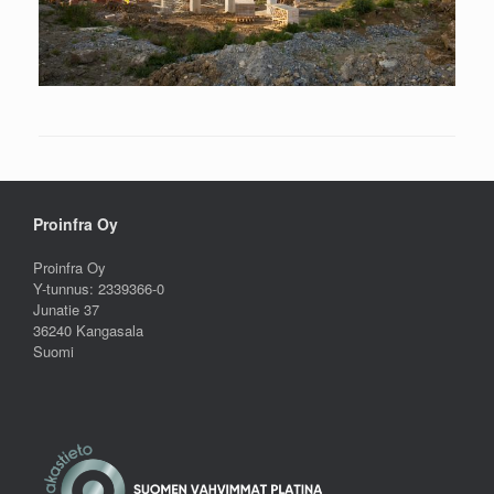
Proinfra Oy
Proinfra Oy
Y-tunnus: 2339366-0
Junatie 37
36240 Kangasala
Suomi