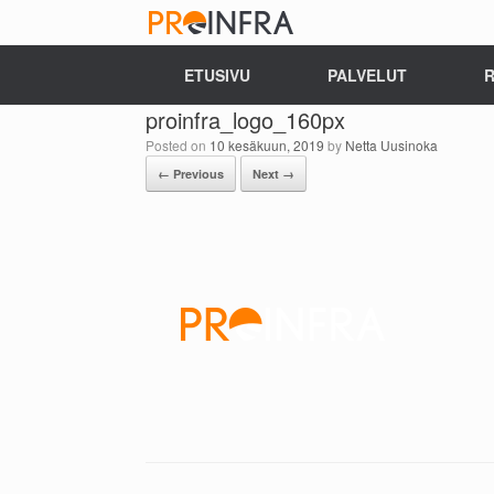
ETUSIVU
PALVELUT
R
proinfra_logo_160px
Posted on
10 kesäkuun, 2019
by
Netta Uusinoka
← Previous
Next →