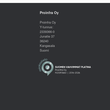
Proinfra Oy
Proinfra Oy
Y-tunnus:
2339366-0
Junatie 37
36240
Kangasala
Suomi