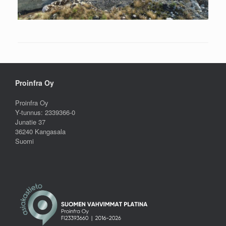
Proinfra Oy
Proinfra Oy
Y-tunnus: 2339366-0
Junatie 37
36240 Kangasala
Suomi