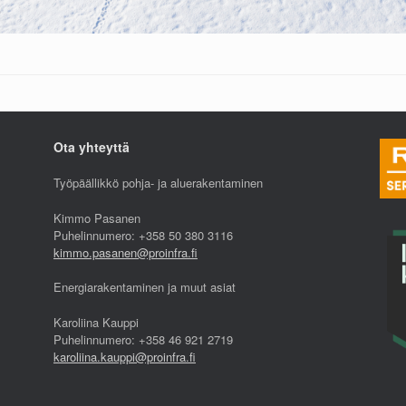
Ota yhteyttä
Työpäällikkö pohja- ja aluerakentaminen
Kimmo Pasanen
Puhelinnumero: +358 50 380 3116
kimmo.pasanen@proinfra.fi
Energiarakentaminen ja muut asiat
Karoliina Kauppi
Puhelinnumero: +358 46 921 2719
karoliina.kauppi@proinfra.fi