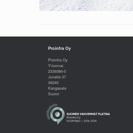
Proinfra Oy
Proinfra Oy
Y-tunnus:
2339366-0
Junatie 37
36240
Kangasala
Suomi