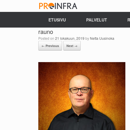
ETUSIVU
PALVELUT
R
rauno
Posted on
21 lokakuun, 2019
by
Netta Uusinoka
← Previous
Next →