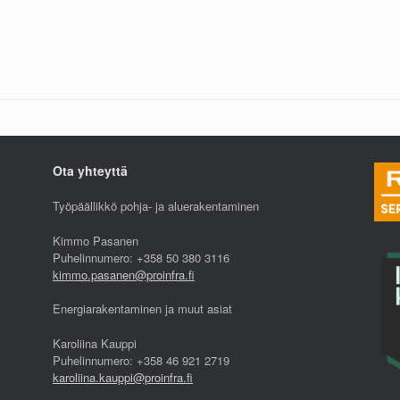
Ota yhteyttä
Työpäällikkö pohja- ja aluerakentaminen
Kimmo Pasanen
Puhelinnumero: +358 50 380 3116
kimmo.pasanen@proinfra.fi
Energiarakentaminen ja muut asiat
Karoliina Kauppi
Puhelinnumero: +358 46 921 2719
karoliina.kauppi@proinfra.fi