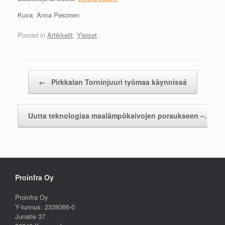
Kuva: Anna Pesonen
Posted in
Artikkelit
,
Yleiset
.
Post navigation
←
Pirkkalan Torninjuuri työmaa käynnissä
Uutta teknologiaa maalämpökaivojen poraukseen –…
→
Proinfra Oy
Proinfra Oy
Y-tunnus: 2339366-0
Junatie 37