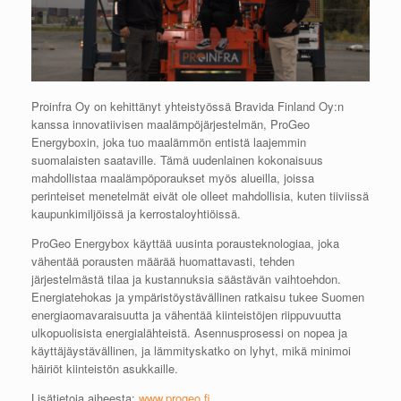
Proinfra Oy on kehittänyt yhteistyössä Bravida Finland Oy:n
kanssa innovatiivisen maalämpöjärjestelmän, ProGeo
Energyboxin, joka tuo maalämmön entistä laajemmin
suomalaisten saataville. Tämä uudenlainen kokonaisuus
mahdollistaa maalämpöporaukset myös alueilla, joissa
perinteiset menetelmät eivät ole olleet mahdollisia, kuten tiiviissä
kaupunkimiljöissä ja kerrostaloyhtiöissä.
ProGeo Energybox käyttää uusinta porausteknologiaa, joka
vähentää porausten määrää huomattavasti, tehden
järjestelmästä tilaa ja kustannuksia säästävän vaihtoehdon.
Energiatehokas ja ympäristöystävällinen ratkaisu tukee Suomen
energiaomavaraisuutta ja vähentää kiinteistöjen riippuvuutta
ulkopuolisista energialähteistä. Asennusprosessi on nopea ja
käyttäjäystävällinen, ja lämmityskatko on lyhyt, mikä minimoi
häiriöt kiinteistön asukkaille.
Lisätietoja aiheesta:
www.progeo.fi